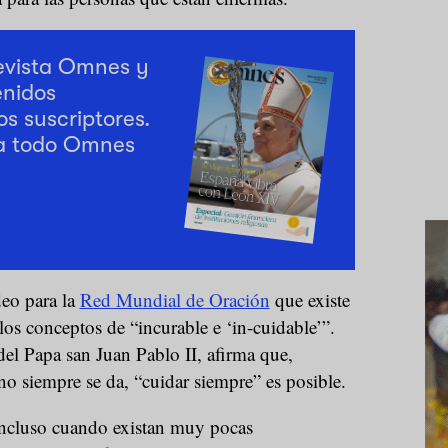
revista Omnes y
enidos
os suscriptores.
a todo Omnes
deo para la
Red Mundial de Oración
que existe
los conceptos de “incurable e ‘in-cuidable’”.
del Papa san Juan Pablo II, afirma que,
no siempre se da, “cuidar siempre” es posible.
incluso cuando existan muy pocas