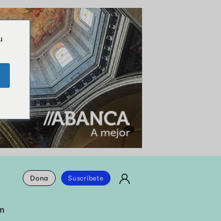
u
Dona
Suscríbete
m