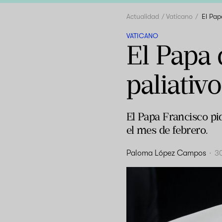
Actualidad
Vaticano
El Pap
VATICANO
El Papa 
paliativ
El Papa Francisco pi
el mes de febrero.
Paloma López Campos
·
3