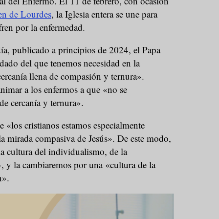
al del Enfermo. El 11 de febrero, con ocasión
en de Lourdes
, la Iglesia entera se une para
fren por la enfermedad.
día, publicado a principios de 2024, el Papa
idado del que tenemos necesidad en la
cercanía llena de compasión y ternura».
animar a los enfermos a que «no se
de cercanía y ternura».
e «los cristianos estamos especialmente
 la mirada compasiva de Jesús». De este modo,
a cultura del individualismo, de la
e», y la cambiaremos por una «cultura de la
n».