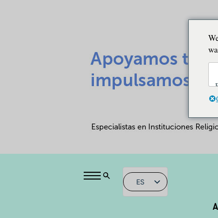
We
wa
ES