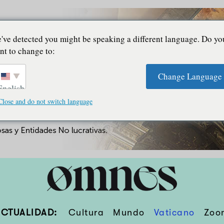
've detected you might be speaking a different language. Do yo
nt to change to:
Change Language
English
Close and do not switch language
ACTUALIDAD:
Cultura
Mundo
Vaticano
Zoo