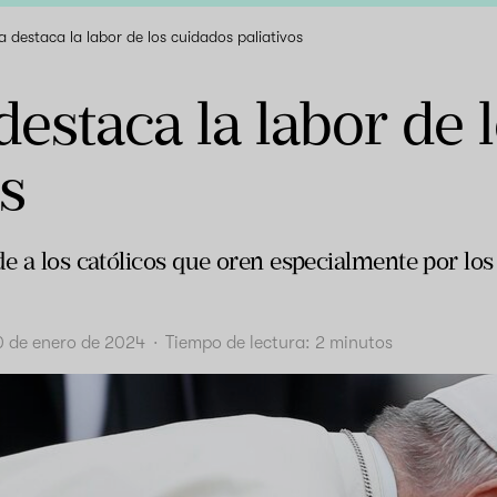
a destaca la labor de los cuidados paliativos
destaca la labor de 
os
de a los católicos que oren especialmente por lo
0 de enero de 2024
·
Tiempo de lectura:
2
minutos