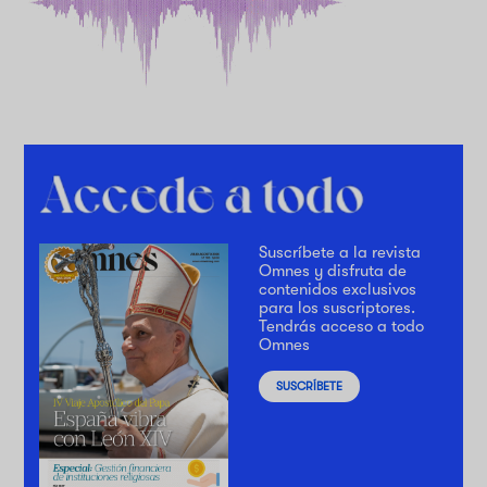
Suscríbete a la revista
Omnes y disfruta de
contenidos exclusivos
para los suscriptores.
Tendrás acceso a todo
Omnes
SUSCRÍBETE