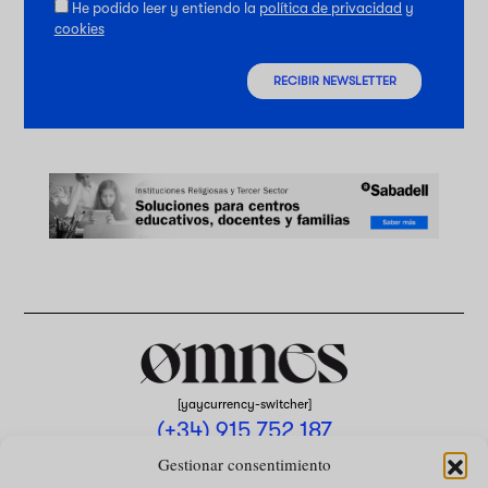
He podido leer y entiendo la
política de privacidad
y
cookies
RECIBIR NEWSLETTER
[yaycurrency-switcher]
(+34) 915 752 187
omnes@omnesmag.com
Gestionar consentimiento