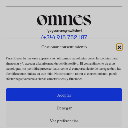
[yaycurrency-switcher]
(+34) 915 752 187
omnes@omnesmag.com
Gestionar consentimiento
Para ofrecer las mejores experiencias, utilizamos tecnologías como las cookies para
almacenar y/o acceder a la información del dispositivo. El consentimiento de estas
tecnologías nos permitirá procesar datos como el comportamiento de navegación o las
identificaciones únicas en este sitio. No consentir o retirar el consentimiento, puede
afectar negativamente a ciertas características y funciones.
AVISO LEGAL
POLÍTICA DE PRIVACIDAD
Aceptar
USO DE COOKIES
Denegar
CONDICIONES DE LA COLABORACIÓN
CONDICIONES DE LA SUSCRIPCIÓN
Ver preferencias