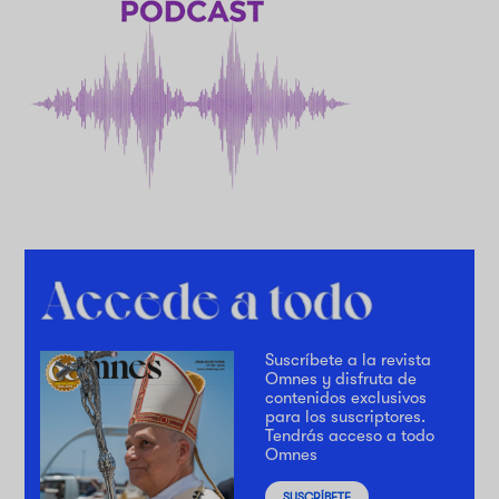
Suscríbete a la revista
Omnes y disfruta de
contenidos exclusivos
para los suscriptores.
Tendrás acceso a todo
Omnes
SUSCRÍBETE