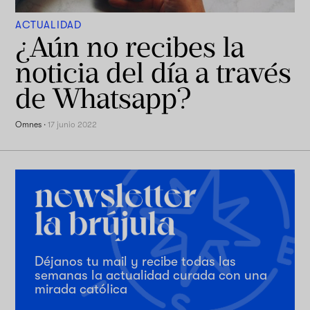
ACTUALIDAD
¿Aún no recibes la
noticia del día a través
de Whatsapp?
Omnes
·
17 junio 2022
Déjanos tu mail y recibe todas las
semanas la actualidad curada con una
mirada católica