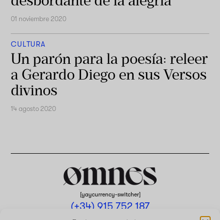
desbordante de la alegría
01 noviembre 2020
CULTURA
Un parón para la poesía: releer
a Gerardo Diego en sus Versos
divinos
14 agosto 2020
[yaycurrency-switcher]
(+34) 915 752 187