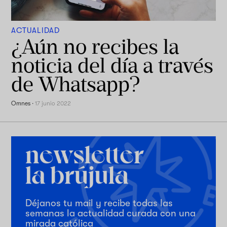
ACTUALIDAD
¿Aún no recibes la
noticia del día a través
de Whatsapp?
Omnes
·
17 junio 2022
Déjanos tu mail y recibe todas las
semanas la actualidad curada con una
mirada católica