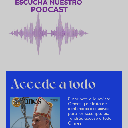
Suscríbete a la revista
Omnes y disfruta de
contenidos exclusivos
para los suscriptores.
Tendrás acceso a todo
Omnes