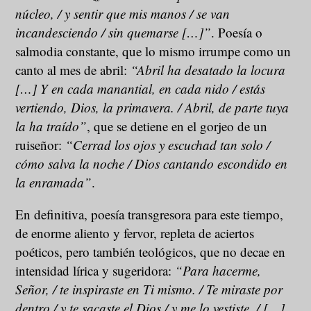
núcleo, / y sentir que mis manos / se van
incandesciendo / sin quemarse […]”
. Poesía o
salmodia constante, que lo mismo irrumpe como un
canto al mes de abril:
“Abril ha desatado la locura
[…] Y en cada manantial, en cada nido / estás
vertiendo, Dios, la primavera. / Abril, de parte tuya
la ha traído”
, que se detiene en el gorjeo de un
ruiseñor:
“Cerrad los ojos y escuchad tan solo /
cómo salva la noche / Dios cantando escondido en
la enramada”
.
En definitiva, poesía transgresora para este tiempo,
de enorme aliento y fervor, repleta de aciertos
poéticos, pero también teológicos, que no decae en
intensidad lírica y sugeridora:
“Para hacerme,
Señor, / te inspiraste en Ti mismo. / Te miraste por
dentro / y te sacaste el Dios / y me lo vestiste. / […]