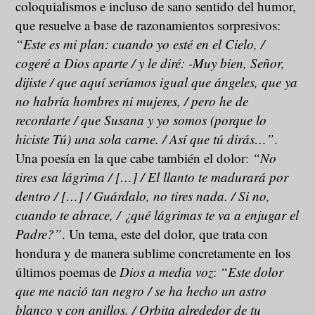
coloquialismos e incluso de sano sentido del humor,
que resuelve a base de razonamientos sorpresivos:
“Este es mi plan: cuando yo esté en el Cielo, /
cogeré a Dios aparte / y le diré: -Muy bien, Señor,
dijiste / que aquí seríamos igual que ángeles, que ya
no habría hombres ni mujeres, / pero he de
recordarte / que Susana y yo somos (porque lo
hiciste Tú) una sola carne. / Así que tú dirás…”
.
Una poesía en la que cabe también el dolor:
“No
tires esa lágrima / […] / El llanto te madurará por
dentro / […] / Guárdalo, no tires nada. / Si no,
cuando te abrace, / ¿qué lágrimas te va a enjugar el
Padre?”
. Un tema, este del dolor, que trata con
hondura y de manera sublime concretamente en los
últimos poemas de
Dios a media voz
:
“Este dolor
que me nació tan negro / se ha hecho un astro
blanco y con anillos. / Orbita alrededor de tu