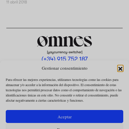
11 abril 2018
[yaycurrency-switcher]
(+34) 915 752 187
omnes@omnesmag.com
Gestionar consentimiento
Para ofrecer las mejores experiencias, utilizamos tecnologías como las cookies para
almacenar y/o acceder a la información del dispositivo. El consentimiento de estas
tecnologías nos permitirá procesar datos como el comportamiento de navegación o las
identificaciones únicas en este sitio. No consentir o retirar el consentimiento, puede
afectar negativamente a ciertas características y funciones.
AVISO LEGAL
POLÍTICA DE PRIVACIDAD
Aceptar
USO DE COOKIES