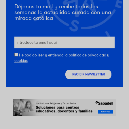
Déjanos tu mail y recibe todas las
semanas la actualidad curada con una
mirada católica
He podido leer y entiendo la
política de privacidad
y
cookies
RECIBIR NEWSLETTER