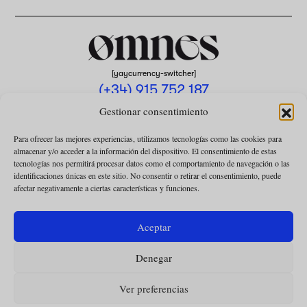
[yaycurrency-switcher]
(+34) 915 752 187
omnes@omnesmag.com
Gestionar consentimiento
Para ofrecer las mejores experiencias, utilizamos tecnologías como las cookies para
almacenar y/o acceder a la información del dispositivo. El consentimiento de estas
tecnologías nos permitirá procesar datos como el comportamiento de navegación o las
identificaciones únicas en este sitio. No consentir o retirar el consentimiento, puede
afectar negativamente a ciertas características y funciones.
AVISO LEGAL
POLÍTICA DE PRIVACIDAD
Aceptar
USO DE COOKIES
Denegar
CONDICIONES DE LA COLABORACIÓN
CONDICIONES DE LA SUSCRIPCIÓN
Ver preferencias