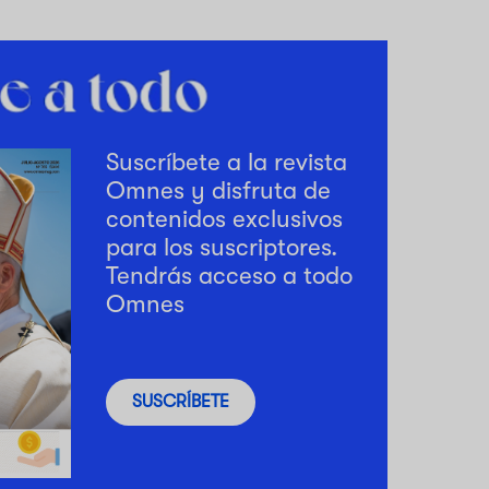
Suscríbete a la revista
Omnes y disfruta de
contenidos exclusivos
para los suscriptores.
Tendrás acceso a todo
Omnes
SUSCRÍBETE