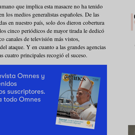
umano que implica esta masacre no ha tenido
 en los medios generalistas españoles. De las
as en nuestro país, solo dos dieron cobertura
 los cinco periódicos de mayor tirada le dedicó
co canales de televisión más vistos,
el ataque. Y en cuanto a las grandes agencias
as cuatro principales recogió el suceso.
revista Omnes y
enidos
os suscriptores.
a todo Omnes