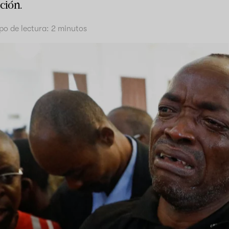
ción.
po de lectura:
2
minutos