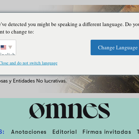
've detected you might be speaking a different language. Do yo
nt to change to:
Change Language
English
Close and do not switch language
S:
Anotaciones
Editorial
Firmas invitadas