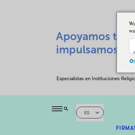
We
wa
ES
FIRMA