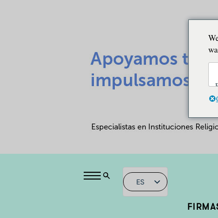
We
wa
ES
FIRMA