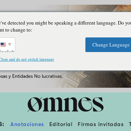
've detected you might be speaking a different language. Do yo
nt to change to:
Change Language
English
Close and do not switch language
S:
Anotaciones
Editorial
Firmas invitadas