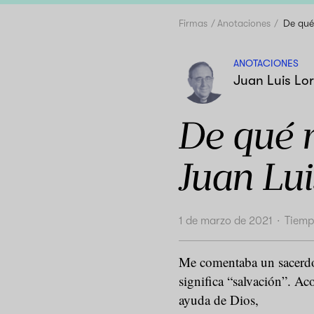
Firmas
Anotaciones
De qué
ANOTACIONES
Juan Luis Lo
De qué 
Juan Lu
1 de marzo de 2021
·
Tiemp
Me comentaba un sacerdo
significa “salvación”. Ac
ayuda de Dios,