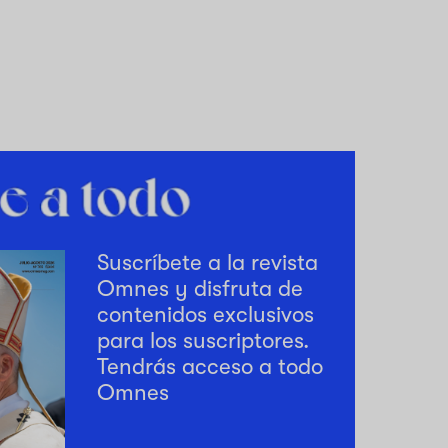
Suscríbete a la revista
Omnes y disfruta de
contenidos exclusivos
para los suscriptores.
Tendrás acceso a todo
Omnes