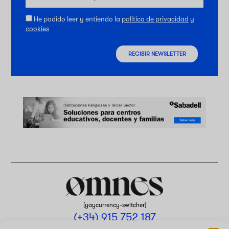
He podido leer y entiendo la
política de privacidad
y
cookies
RECIBIR NEWSLETTER
[yaycurrency-switcher]
(+34) 915 752 187