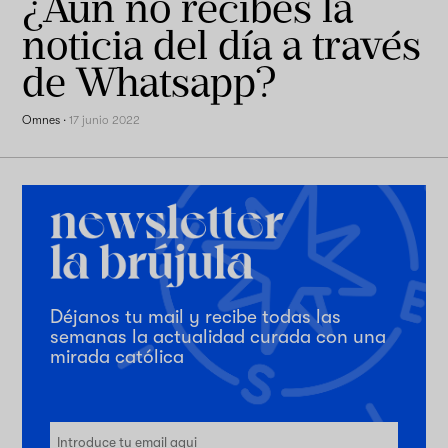
¿Aún no recibes la
noticia del día a través
de Whatsapp?
Omnes
·
17 junio 2022
Déjanos tu mail y recibe todas las
semanas la actualidad curada con una
mirada católica