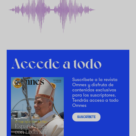
Suscríbete a la revista
Omnes y disfruta de
contenidos exclusivos
para los suscriptores.
Tendrás acceso a todo
Omnes
SUSCRÍBETE