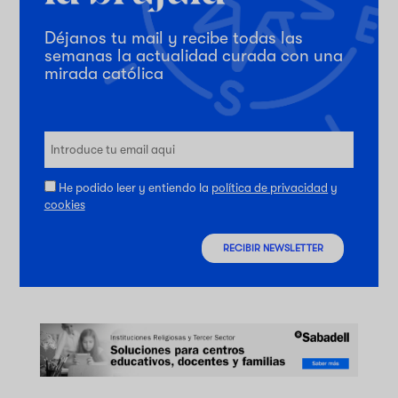
Déjanos tu mail y recibe todas las
semanas la actualidad curada con una
mirada católica
He podido leer y entiendo la
política de privacidad
y
cookies
RECIBIR NEWSLETTER