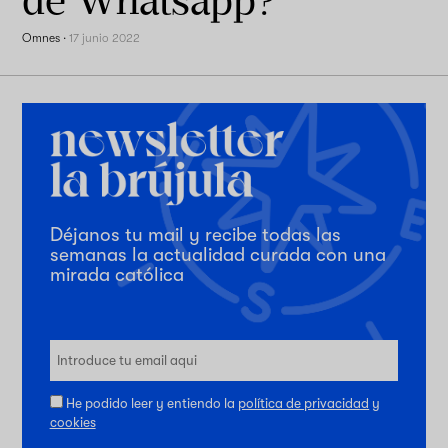
Omnes
·
17 junio 2022
Déjanos tu mail y recibe todas las
semanas la actualidad curada con una
mirada católica
He podido leer y entiendo la
política de privacidad
y
cookies