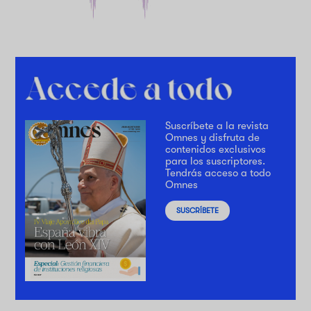
Suscríbete a la revista
Omnes y disfruta de
contenidos exclusivos
para los suscriptores.
Tendrás acceso a todo
Omnes
SUSCRÍBETE