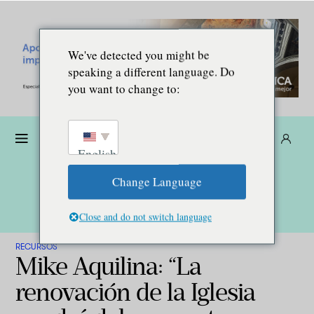
We've detected you might be
speaking a different language. Do
you want to change to:
Dona
Suscríbete
ES
English
Change Language
Close and do not switch language
RECURSOS
Mike Aquilina: “La
renovación de la Iglesia