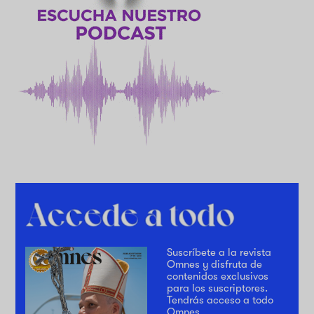
Suscríbete a la revista
Omnes y disfruta de
contenidos exclusivos
para los suscriptores.
Tendrás acceso a todo
Omnes