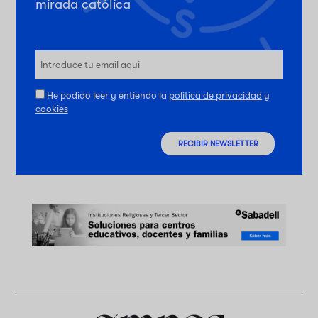
mirada católica
He podido leer y entiendo la
política de privacidad
y
cookies
RECIBIR NEWSLETTER