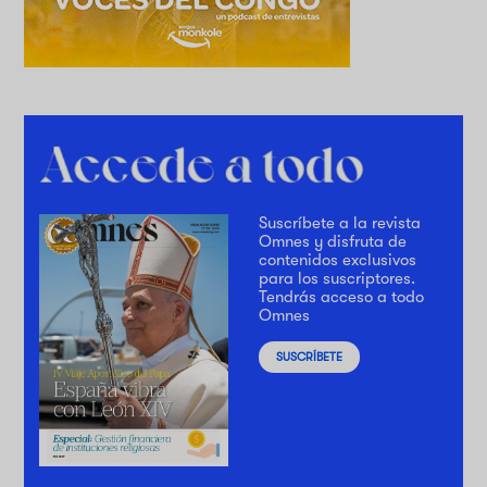
Suscríbete a la revista
Omnes y disfruta de
contenidos exclusivos
para los suscriptores.
Tendrás acceso a todo
Omnes
SUSCRÍBETE