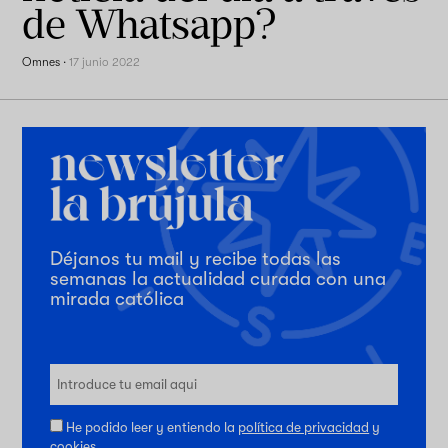
de Whatsapp?
Omnes
·
17 junio 2022
Déjanos tu mail y recibe todas las
semanas la actualidad curada con una
mirada católica
He podido leer y entiendo la
política de privacidad
y
cookies