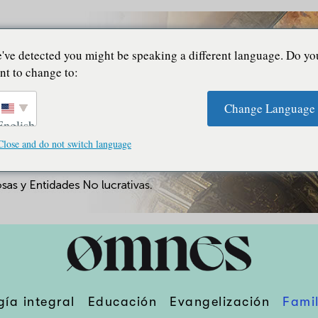
've detected you might be speaking a different language. Do yo
nt to change to:
Change Language
English
Close and do not switch language
gía integral
Educación
Evangelización
Famil