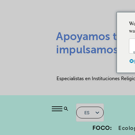
We
wa
ES
FOCO:
Ecolo