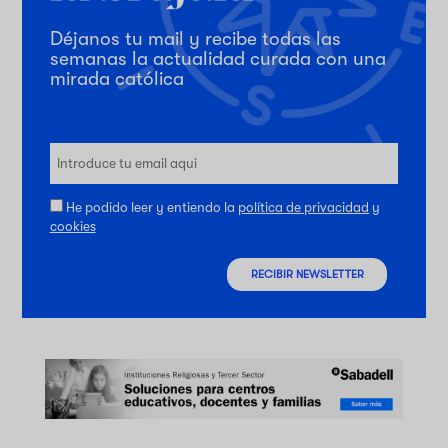
Déjanos tu mail y recibe todas las
semanas la actualidad curada con una
mirada católica
He podido leer y entiendo la
política de privacidad
y
cookies
RECIBIR NEWSLETTER