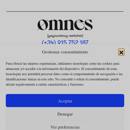
[yaycurrency-switcher]
(+34) 915 752 187
omnes@omnesmag.com
Gestionar consentimiento
Para ofrecer las mejores experiencias, utilizamos tecnologías como las cookies para
almacenar y/o acceder a la información del dispositivo. El consentimiento de estas
tecnologías nos permitirá procesar datos como el comportamiento de navegación o las
identificaciones únicas en este sitio. No consentir o retirar el consentimiento, puede
afectar negativamente a ciertas características y funciones.
AVISO LEGAL
POLÍTICA DE PRIVACIDAD
Aceptar
USO DE COOKIES
Denegar
CONDICIONES DE LA COLABORACIÓN
CONDICIONES DE LA SUSCRIPCIÓN
Ver preferencias