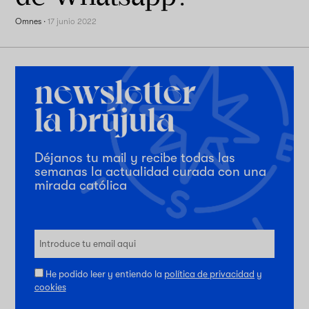
Omnes
·
17 junio 2022
Déjanos tu mail y recibe todas las
semanas la actualidad curada con una
mirada católica
He podido leer y entiendo la
política de privacidad
y
cookies