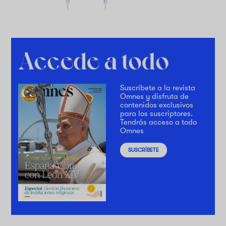
Suscríbete a la revista
Omnes y disfruta de
contenidos exclusivos
para los suscriptores.
Tendrás acceso a todo
Omnes
SUSCRÍBETE