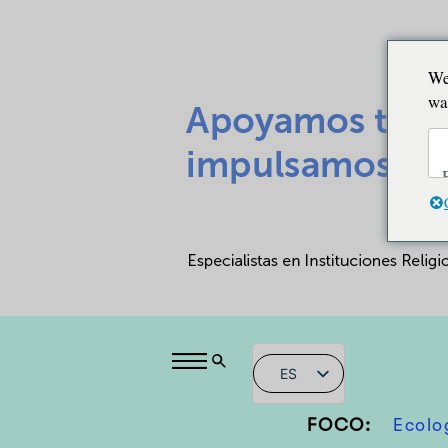
We
wa
ES
FOCO:
Ecolo