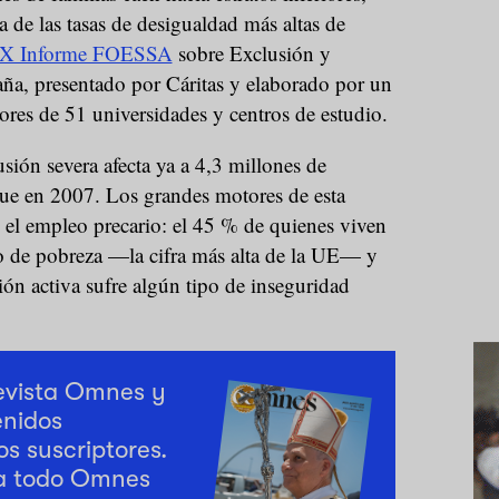
de las tasas de desigualdad más altas de
IX Informe FOESSA
sobre Exclusión y
aña, presentado por Cáritas y elaborado por un
res de 51 universidades y centros de estudio.
usión severa afecta ya a 4,3 millones de
ue en 2007. Los grandes motores de esta
y el empleo precario: el 45 % de quienes viven
go de pobreza —la cifra más alta de la UE— y
ción activa sufre algún tipo de inseguridad
revista Omnes y
enidos
os suscriptores.
a todo Omnes