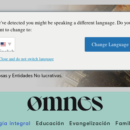
've detected you might be speaking a different language. Do yo
nt to change to:
Change Language
English
Close and do not switch language
gía integral
Educación
Evangelización
Famil