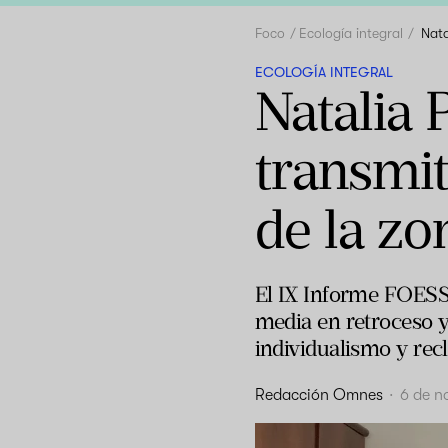
Foco
Ecología integral
Nata
ECOLOGÍA INTEGRAL
Natalia 
transmiti
de la zo
El IX Informe FOESS
media en retroceso y 
individualismo y recl
Redacción Omnes
·
6 de n