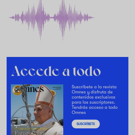
Suscríbete a la revista
Omnes y disfruta de
contenidos exclusivos
para los suscriptores.
Tendrás acceso a todo
Omnes
SUSCRÍBETE