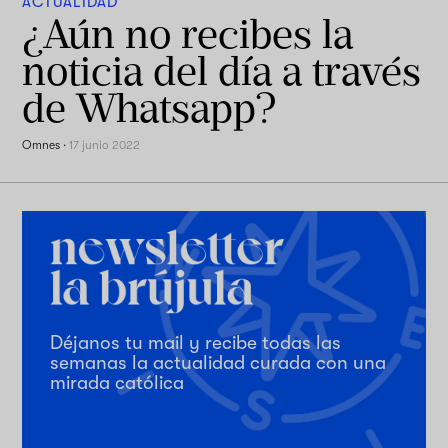
ACTUALIDAD
¿Aún no recibes la
noticia del día a través
de Whatsapp?
Omnes
·
17 junio 2022
Déjanos tu mail y recibe todas las
semanas la actualidad curada con una
mirada católica