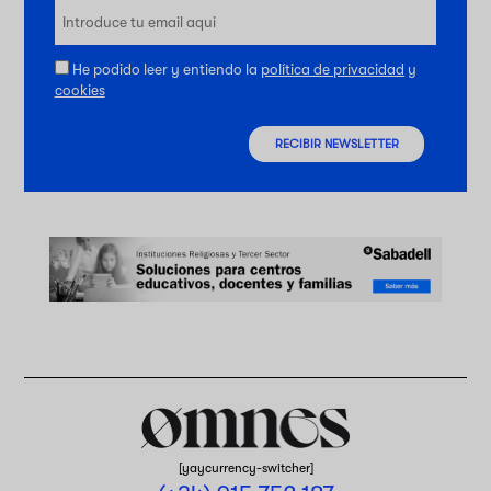
He podido leer y entiendo la
política de privacidad
y
cookies
RECIBIR NEWSLETTER
[yaycurrency-switcher]