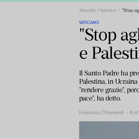
Attualità
Vaticano
"Stop agl
VATICANO
"Stop agl
e Palesti
Il Santo Padre ha pre
Palestina, in Ucraina 
"rendere grazie", per
pace", ha detto.
Francisco Otamendi
-
8 o