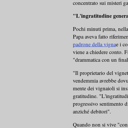
concentrato sui misteri g
"L'ingratitudine genera
Pochi minuti prima, nella 
Papa aveva fatto riferimen
padrone della vigna
e i c
viene a chiedere conto. F
"drammatica con un finale
"Il proprietario del vigne
vendemmia avrebbe dovuto
mente dei vignaioli si ins
gratitudine. "L'ingratitudi
progressivo sentimento di 
anziché debitori".
Quando non si vive "con la