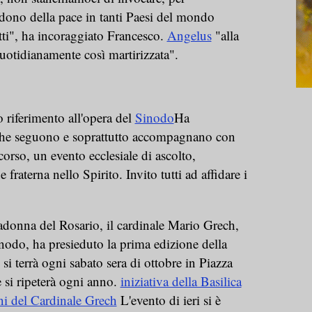
l dono della pace in tanti Paesi del mondo
itti", ha incoraggiato Francesco.
Angelus
"alla
quotidianamente così martirizzata".
o riferimento all'opera del
Sinodo
Ha
o che seguono e soprattutto accompagnano con
corso, un evento ecclesiale di ascolto,
raterna nello Spirito. Invito tutti ad affidare i
.
 Madonna del Rosario, il cardinale Mario Grech,
inodo, ha presieduto la prima edizione della
 si terrà ogni sabato sera di ottobre in Piazza
 si ripeterà ogni anno.
iniziativa della Basilica
ni del Cardinale Grech
L'evento di ieri si è