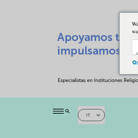
We
wa
IT