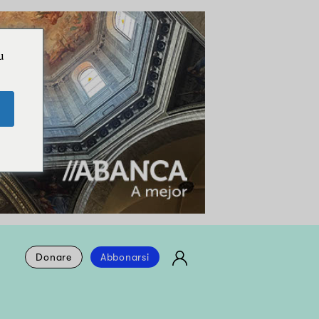
u
Donare
Abbonarsi