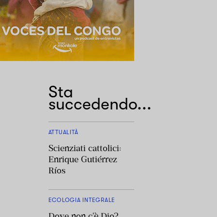
Sta
succedendo...
ATTUALITÀ
Scienziati cattolici:
Enrique Gutiérrez
Ríos
ECOLOGIA INTEGRALE
Dove non c'è Dio?