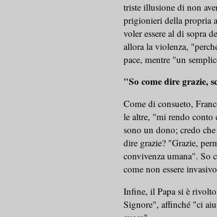
triste illusione di non ave
prigionieri della propria a
voler essere al di sopra d
allora la violenza, "perché
pace, mentre "un semplice
"So come dire grazie, s
Come di consueto, France
le altre, "mi rendo conto 
sono un dono; credo che t
dire grazie? "Grazie, perm
convivenza umana". So co
come non essere invasivo?
Infine, il Papa si è rivol
Signore", affinché "ci aiut