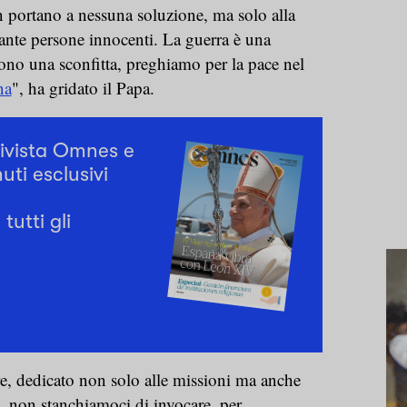
n portano a nessuna soluzione, ma solo alla
tante persone innocenti. La guerra è una
 sono una sconfitta, preghiamo per la pace nel
na
", ha gridato il Papa.
rivista Omnes e
uti esclusivi
tutti gli
e, dedicato non solo alle missioni ma anche
o, non stanchiamoci di invocare, per