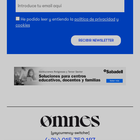
He podido leer y entiendo la
política de privacidad
y
cookies
RECIBIR NEWSLETTER
[yaycurrency-switcher]