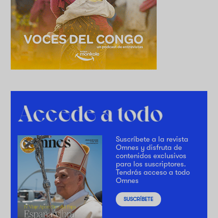
Suscríbete a la revista
Omnes y disfruta de
contenidos exclusivos
para los suscriptores.
Tendrás acceso a todo
Omnes
SUSCRÍBETE