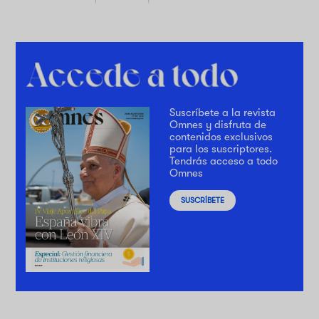
Suscríbete a la revista
Omnes y disfruta de
contenidos exclusivos
para los suscriptores.
Tendrás acceso a todo
Omnes
SUSCRÍBETE