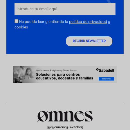
He podido leer y entiendo la
política de privacidad
y
cookies
RECIBIR NEWSLETTER
[yaycurrency-switcher]