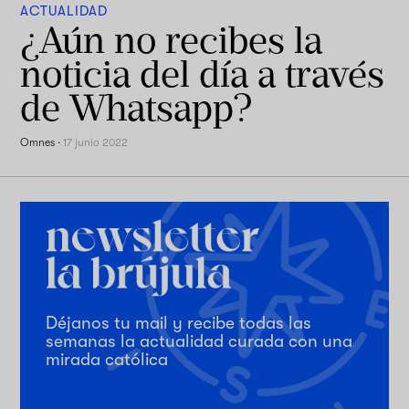
ACTUALIDAD
¿Aún no recibes la
noticia del día a través
de Whatsapp?
Omnes
·
17 junio 2022
Déjanos tu mail y recibe todas las
semanas la actualidad curada con una
mirada católica