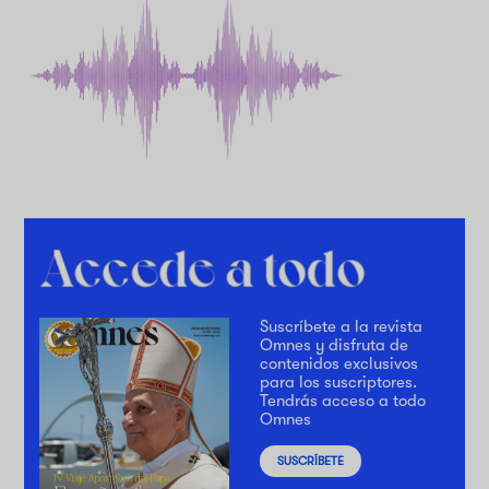
Suscríbete a la revista
Omnes y disfruta de
contenidos exclusivos
para los suscriptores.
Tendrás acceso a todo
Omnes
SUSCRÍBETE