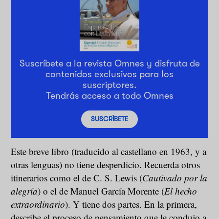
Suscríbete a la revista Omnes y disfruta de
contenidos exclusivos para los
suscriptores.
Tendrás acceso a todo Omnes
SUSCRÍBETE
Este breve libro (traducido al castellano en 1963, y a
otras lenguas) no tiene desperdicio. Recuerda otros
itinerarios como el de C. S. Lewis (
Cautivado por la
alegría
) o el de Manuel García Morente (
El hecho
extraordinario
). Y tiene dos partes. En la primera,
describe el proceso de pensamiento que le condujo a