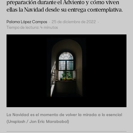
preparación durante el Adviento y cómo viven
ellas la Navidad desde su entrega contemplativa.
Paloma López Campos
·
25 de diciembre de 2022
·
Tiempo de lectura:
4
minutos
La Navidad es el momento de volver la mirada a lo esencial
(Unsplash / Jon Eric Marababol)