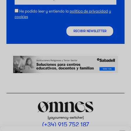
He podido leer y entiendo la
política de privacidad
y
cookies
RECIBIR NEWSLETTER
[yaycurrency-switcher]
(+34) 915 752 187