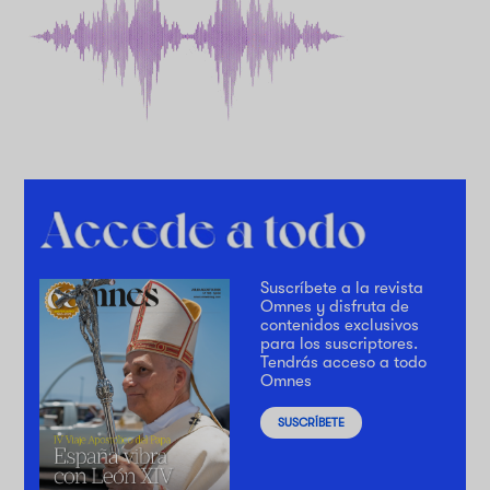
Suscríbete a la revista
Omnes y disfruta de
contenidos exclusivos
para los suscriptores.
Tendrás acceso a todo
Omnes
SUSCRÍBETE