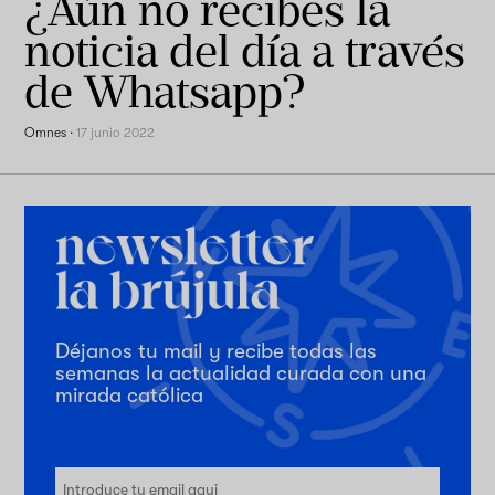
¿Aún no recibes la
noticia del día a través
de Whatsapp?
Omnes
·
17 junio 2022
Déjanos tu mail y recibe todas las
semanas la actualidad curada con una
mirada católica