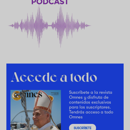
Suscríbete a la revista
Omnes y disfruta de
contenidos exclusivos
para los suscriptores.
Tendrás acceso a todo
Omnes
SUSCRÍBETE