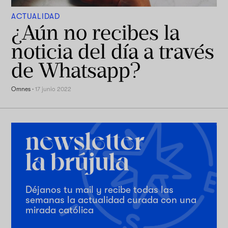
ACTUALIDAD
¿Aún no recibes la
noticia del día a través
de Whatsapp?
Omnes
·
17 junio 2022
Déjanos tu mail y recibe todas las
semanas la actualidad curada con una
mirada católica