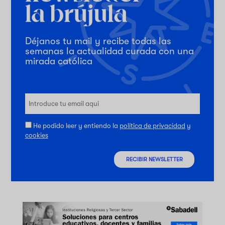
Déjanos tu mail y recibe todas las
semanas la actualidad curada con una
mirada católica
He podido leer y entiendo la
política de privacidad
y
cookies
RECIBIR NEWSLETTER