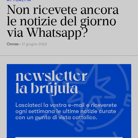
Non ricevete ancora
le notizie del giorno
via Whatsapp?
Omnes
-
17 giugno 2022
Lasciateci la vostra e-mail e riceverete
ogni settimana le ultime notizie curate
con un punto di vista cattolico.