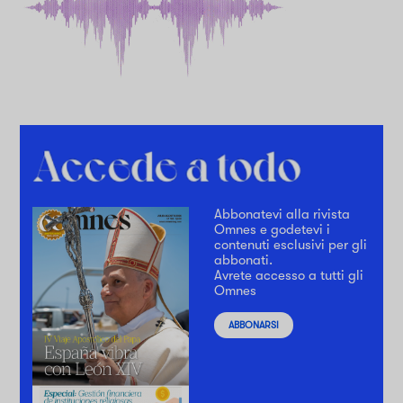
Abbonatevi alla rivista
Omnes e godetevi i
contenuti esclusivi per gli
abbonati.
Avrete accesso a tutti gli
Omnes
ABBONARSI