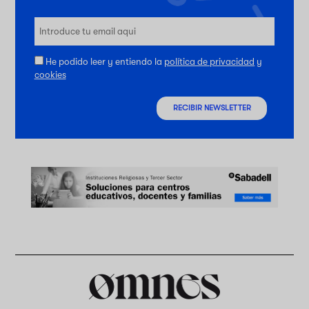
He podido leer y entiendo la
política de privacidad
y
cookies
RECIBIR NEWSLETTER