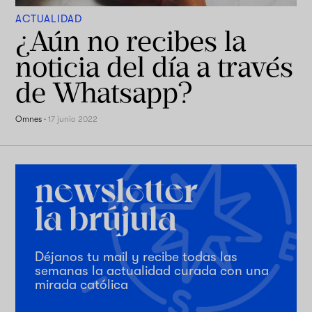
ACTUALIDAD
¿Aún no recibes la
noticia del día a través
de Whatsapp?
Omnes
·
17 junio 2022
Déjanos tu mail y recibe todas las
semanas la actualidad curada con una
mirada católica