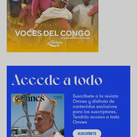
Suscríbete a la revista
Omnes y disfruta de
contenidos exclusivos
para los suscriptores.
Tendrás acceso a todo
Omnes
SUSCRÍBETE