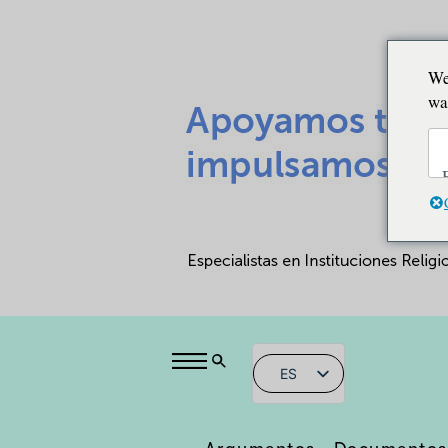
We
wa
ES