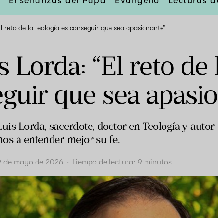
Enseñanzas del Papa
Evangelio
Lecturas d
l reto de la teología es conseguir que sea apasionante”
s Lorda: “El reto de 
guir que sea apasi
uis Lorda, sacerdote, doctor en Teología y autor
nos a entender mejor su fe.
9 de mayo de 2026
·
Tiempo de lectura:
9
minutos