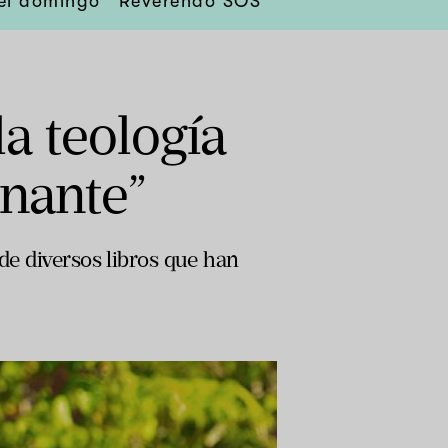
el domingo
Reverendo SOS
la teología
onante”
 de diversos libros que han