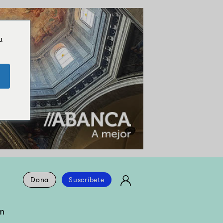
u
Dona
Suscríbete
m