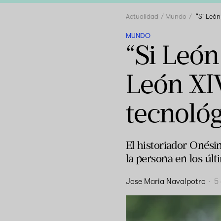
Actualidad
Mundo
“Si León
MUNDO
“Si León
León XIV
tecnológ
El historiador Onésim
la persona en los últ
Jose Maria Navalpotro
·
5