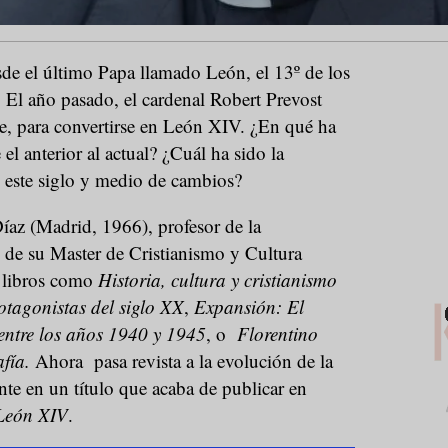
e el último Papa llamado León, el 13º de los
 El año pasado, el cardenal Robert Prevost
e, para convertirse en León XIV. ¿En qué ha
el anterior al actual? ¿Cuál ha sido la
n este siglo y medio de cambios?
íaz (Madrid, 1966), profesor de la
 de su Master de Cristianismo y Cultura
 libros como
Historia, cultura y cristianismo
tagonistas del siglo XX
,
Expansión: El
entre los años 1940 y 1945
, o
Florentino
afía.
Ahora
pasa revista a la evolución de la
iente en un título que acaba de publicar en
León XIV
.