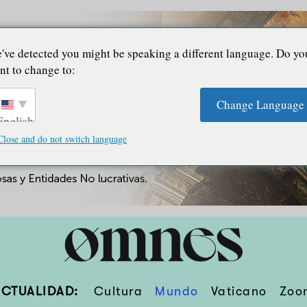
've detected you might be speaking a different language. Do yo
nt to change to:
Change Language
English
Close and do not switch language
ACTUALIDAD:
Cultura
Mundo
Vaticano
Zoo