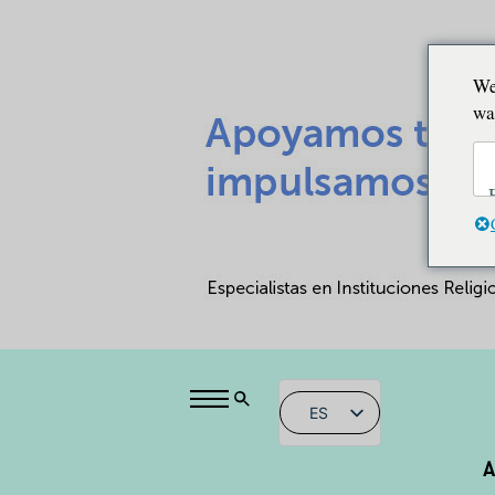
We
wa
ES