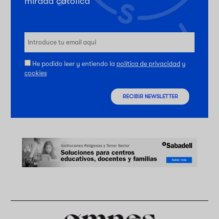
mirada católica
He podido leer y entiendo la
política de privacidad
y
cookies
RECIBIR NEWSLETTER