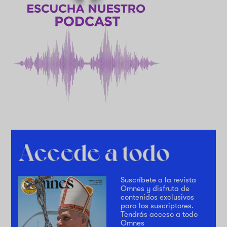
Suscríbete a la revista
Omnes y disfruta de
contenidos exclusivos
para los suscriptores.
Tendrás acceso a todo
Omnes